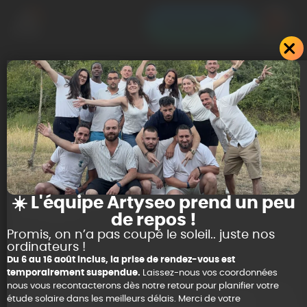
Je vous aide !
Votre
simulation
solaire en 5
mn !
☀️ L'équipe Artyseo prend un peu
de repos !
👉 Gratuit et sans engagement
Promis, on n’a pas coupé le soleil.. juste nos
ordinateurs !
😊 Ludique et rapide
Du 6 au 16 août inclus, la prise de rendez-vous est
temporairement suspendue.
Laissez-nous vos coordonnées
❤️
4,8/5 - Excellent
nous vous recontacterons dès notre retour pour planifier votre
étude solaire dans les meilleurs délais. Merci de votre