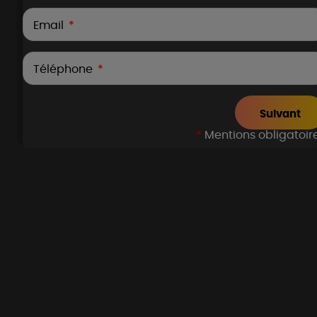
Email
Téléphone
Suivant
*
Mentions obligatoir