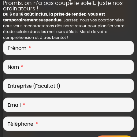
Promis, on n’a pas coupé le soleil.. juste nos
ordinateurs !
Du 6 au 16 août inclus, la prise de rendez-vous est
temporairement suspendue.
Laissez-nous vos coordonnées
nous vous recontacterons dès notre retour pour planifier votre
étude solaire dans les meilleurs délais. Merci de votre
14 octobre 2025
compréhension et à très bientôt !
Artyseo au Salon de l’Habitat de
Nantes ! 🌞
Prénom
Du 7 au 9 novembre 2025, retrouvez Artyseo au
stand B130 pour 3 jours plein d’échanges, de
Nom
conseils solaires et de bonne humeur…
Entreprise (Facultatif)
Email
Téléphone