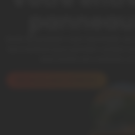
panneaux
Envie de produire votre électricité, de
bon moment pour prendre contact avec
sous toutes ses coutures, e
Mon étude solaire à DOMICILE