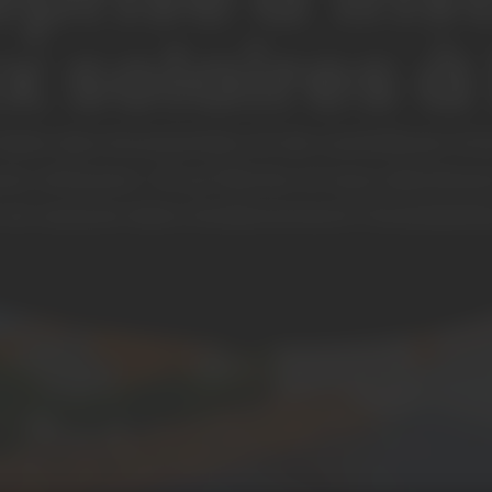
 solaires à 
 faire des économies et de contribuer à la
 Artyseo ! À La Flèche et aux alentours
t on assure bien évidemment l’installati