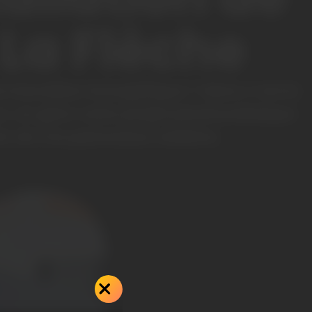
La Flèche
 transition énergétique ? Alors c’est le
, on gère votre projet photovoltaïque
on de vos panneaux solaires.