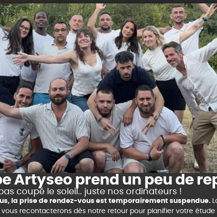
pe Artyseo prend un peu de re
pas coupé le soleil.. juste nos ordinateurs !
clus, la prise de rendez-vous est temporairement suspendue.
L
us recontacterons dès notre retour pour planifier votre étude s