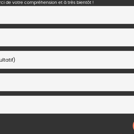
erci de votre compréhension et à très bientôt !
ltatif)