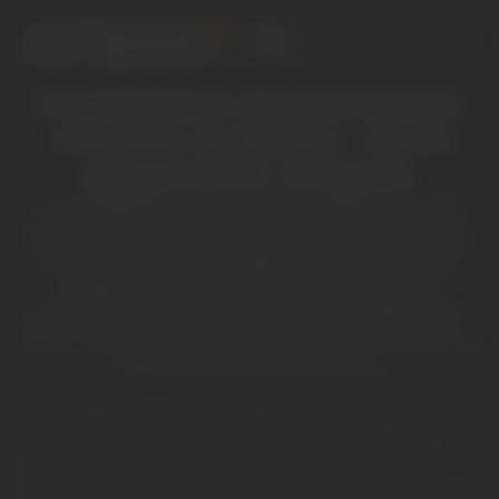
Installation de panneaux
solaires au Mans : votre
projet avec Artyseo
Vous habitez Le Mans ou sa métropole et votre
facture d’électricité grimpe chaque année. Vous
vous demandez si l’énergie solaire est vraiment
rentable sous le ciel sarthois. Beaucoup de
propriétaires hésitent encore, persuadés que la
région manque de soleil. La réalité est tout autre, et
les chiffres locaux le prouvent.
Au Mans, on profite d’environ 1 700 heures
d’ensoleillement par an, largement suffisant pour
produire votre propre électricité. Une installation
photovoltaïque de 6 kWc génère entre 6 400 et 6 800