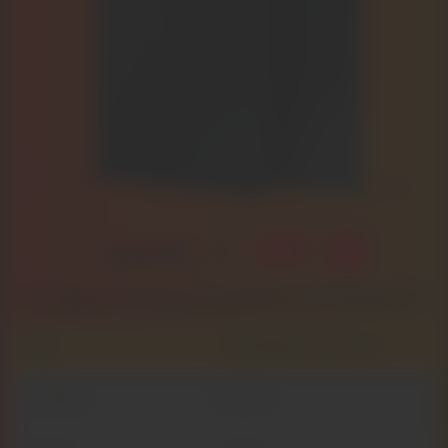
Le tableau ci-dessous compare l’ensoleillement
local à d’autres villes de référence.
Ville
Ensoleillement annuel
Le Mans
1 700 h