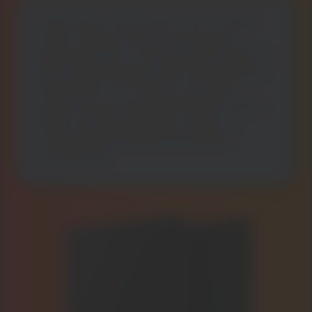
L’idée reçue a la vie dure : non, le Grand
Ouest n’est pas trop nuageux pour le
photovoltaïque. Le rayonnement solaire au
Mans reste très favorable à la production
d’électricité. Vos modules captent la
lumière du jour, pas seulement les rayons
directs. Même par temps couvert, ils
continuent de produire de l’énergie
renouvelable.