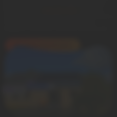
kWh chaque année, pour un budget de 10 000 à 14
000 EUR TTC après
aides financières
. Le retour sur
investissement se situe entre 7 et 10 ans, avec plus de
5 000 installations déjà réalisées par Artyseo,
installateur certifié RGE, et une note clients de 4.8/5.
Mon étude solaire à DOMICILE