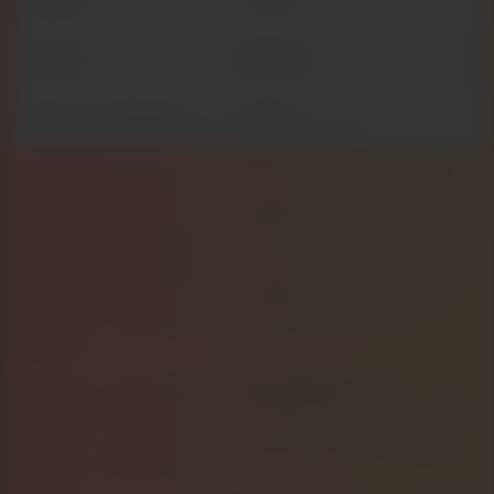
Nantes
1 790 h
Tours
1 750 h
Moyenne nationale
1 500 h
Source : Météo France, données Artyseo.
La Sarthe bénéficie d’un climat tempéré qui préserve
le rendement de vos équipements. Les fortes chaleurs
réduisent l’efficacité des cellules, ce qui joue plutôt en
faveur de notre région. Un toit manceau bien orienté
rivalise sans complexe avec des villes réputées plus
ensoleillées. Cette énergie solaire propre s’inscrit
pleinement dans la transition énergétique du
territoire.
Le Mans se situe nettement
au-dessus
de la
moyenne française. Produire votre électricité solaire
ici a donc tout son sens, autant pour votre budget
que pour l’environnement.