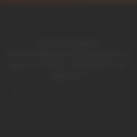
Quels types
d'installations solaires
pour votre maison au
Mans ?
Chaque maison sarthoise a sa configuration. On
adapte toujours la solution à votre toiture, votre
terrain et vos usages. Voici les principales options de
panneaux photovoltaïques que l’on installe dans la
métropole mancelle.