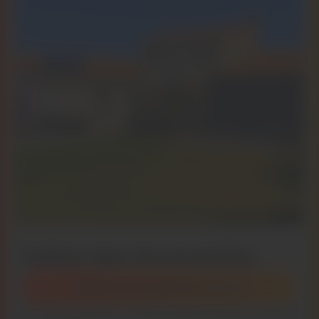
Faites des économies
L’autoconsommation en détail
À chaque facture, c’est la même histoire : les prix