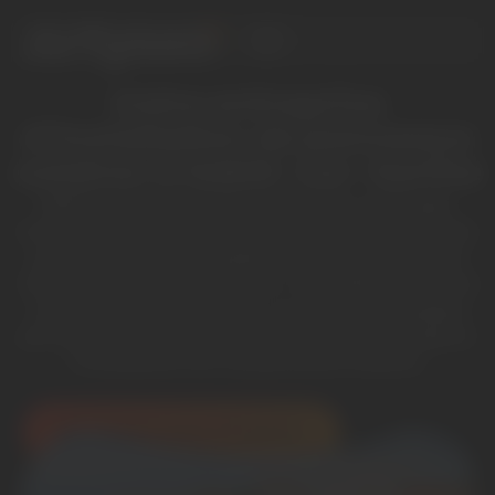
Votre entreprise
d’installation de panneaux
solaires à Sablé-sur-Sarthe
Réduire le montant de vos factures d’énergie,
consommer vert et profiter d’un max d’autonomie,
ça n’est pas plus compliqué que de faire part de
votre projet solaire à Artyseo. Aux Sables d’Olonne
comme dans les environs, on vous accompagne
pas à pas et on assure avec la plus grande rigueur
l’installation de vos panneaux solaires.
Mon étude solaire à DOMICILE