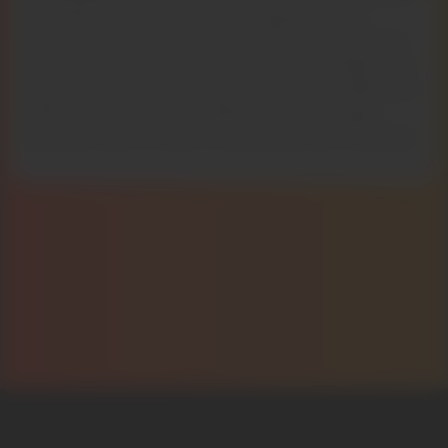
de l’électricité continuent d’augmenter, et
paraissent de plus en plus aberrants. Mais vous
pouvez reprendre le pouvoir ! Faites installer des
panneaux solaires, vous produirez des milliers de
kWh par an, et vous profiterez d’une énergie
gratuite dont le soleil n’est pas près de manquer.