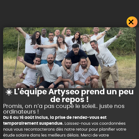
☀️ L'équipe Artyseo prend un peu
de repos !
Promis, on n’a pas coupé le soleil.. juste nos
ordinateurs !
Du 6 au 16 août inclus, la prise de rendez-vous est
temporairement suspendue.
Laissez-nous vos coordonnées
nous vous recontacterons dès notre retour pour planifier votre
étude solaire dans les meilleurs délais. Merci de votre