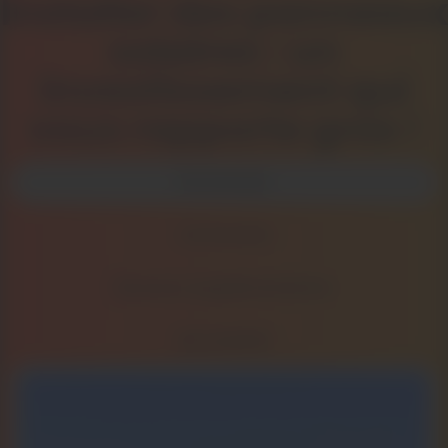
Installer des panneaux
solaires : un
investissement qui
vous rapporte gros !
Économies
Autonomie
Revenus supplémentaires
Rentabilité