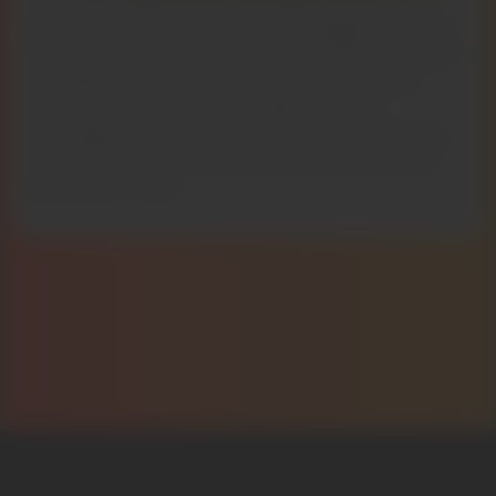
Les prix de l’électricité s’envolent, les factures
pèsent de plus en plus dans le budget… mais ça
n’est pas une voie sans issue ! En faisant installer
quelques panneaux solaires, vous produisez
chaque année plusieurs milliers de kWh
d’énergie que vous ne payez plus, car elle vient
directement du soleil, qui ne vous demandera
jamais son reste.