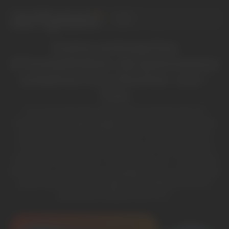
Votre entreprise
d’installation de panneaux
solaires à La Roche-sur-
Yon
Et si vous pouviez réduire le montant de vos
factures d’énergie, gagner en autonomie et agir
pour la planète, vous le feriez ? Parce que vous
n’avez qu’à prendre contact avec Artyseo pour
commencer à le faire ! À La Roche-sur-Yon et aux
alentours, on vous accompagne dans votre projet
photovoltaïque et on gère l’installation de vos
panneaux solaires de A à Z.
Mon étude solaire à DOMICILE