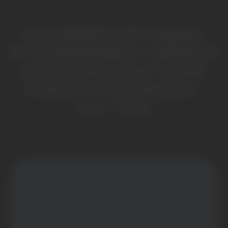
Les différents types
d’installations solaires
existants pour votre
maison à La Roche-
sur-Yon