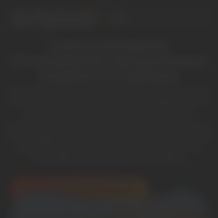
Votre entreprise
d’installation de panneaux
solaires à Challans
Payer bien moins cher en énergie, consommer une
électricité plus propre et être moins dépendant de
votre fournisseur, avec Artyseo, ça devient
possible ! À Challans et dans ses alentours, on vous
accompagne dans la mise en œuvre de votre projet
photovoltaïque et on s’occupe avec rigueur de
l’installation de vos panneaux solaires.
Mon étude solaire à DOMICILE