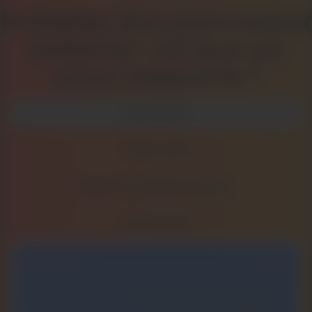
Installer des panneaux
solaires : ce que ça
vous rapporte !
Économies
Autonomie
Revenus supplémentaires
Rentabilité