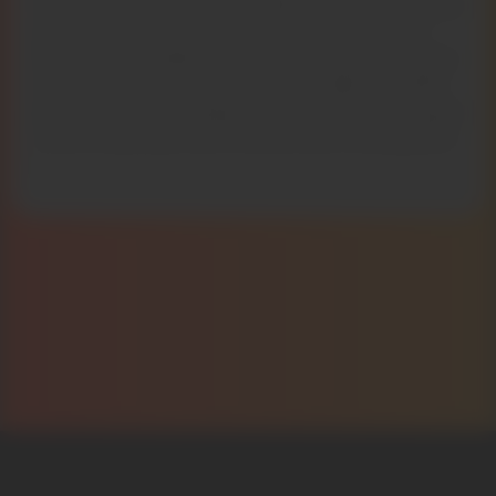
montant de vos factures d’électricité ? C’est plus
que normal, et il y a une solution pour venir à
bout de ce problème : faire poser des panneaux
solaires pour produire plusieurs milliers de kWh
par an. Et cette énergie, elle est gratuite, puisque
c’est le soleil qui vous l’envoie sans contrepartie
!