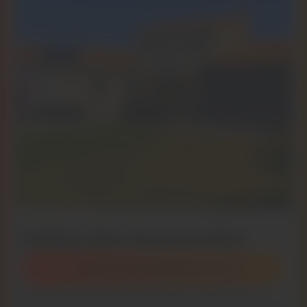
Faites des économies
L’autoconsommation en détail
Vous en avez plus qu’assez de voir grimper le