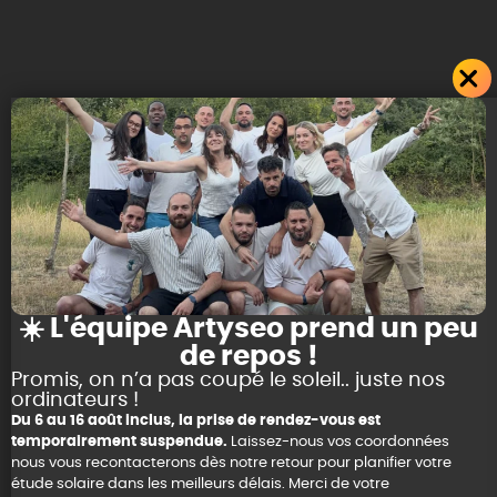
☀️ L'équipe Artyseo prend un peu
de repos !
Promis, on n’a pas coupé le soleil.. juste nos
ordinateurs !
Du 6 au 16 août inclus, la prise de rendez-vous est
temporairement suspendue.
Laissez-nous vos coordonnées
nous vous recontacterons dès notre retour pour planifier votre
étude solaire dans les meilleurs délais. Merci de votre