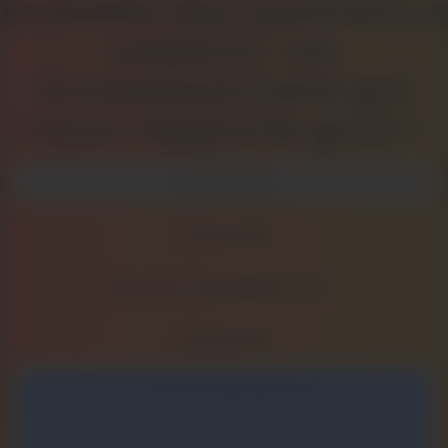
Installer des panneaux
solaires : un
investissement qui
vous rapporte gros !
Économies
Autonomie
Revenus supplémentaires
Rentabilité