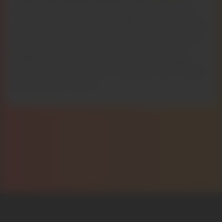
L’électricité devient de plus en plus chère, et
chaque facture apparaît toujours davantage
comme une vraie punition. Mais, bonne nouvelle,
il existe une alternative ! Vous faites installer des
panneaux solaires, vous produisez plusieurs
milliers de kWh par an, et toute cette énergie
dont vous profitez, c’est le soleil qui vous l’envoie
gratuitement. Bingo !