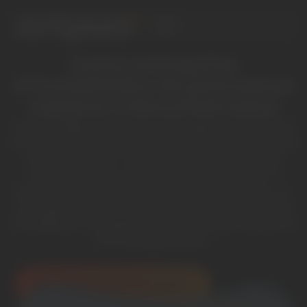
Votre entreprise
d’installation de panneaux
solaires à Bouchemaine
Envie de dépenser moins en énergie en produisant
la vôtre, qui plus est en rendant service à la planète
en même temps ? Alors votre aventure solaire
commence ici et maintenant avec Artyseo ! À
Bouchemaine et dans les communes voisines, on
vous guide dans ce beau projet, et on s’occupe de
l’installation complète de vos panneaux solaires et
de vos équipements.
Mon étude solaire à DOMICILE