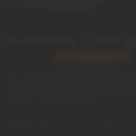
Le solaire, c’est q
Publié le
5 août 2025
Équipements & technologies
Le solaire, on en entend parler à toutes les sauces : p
de vue, voitures qui roulent (presque) à la lumière d
l’assure, ça n’est pas juste une tendance écolo ni un
énergie propre, gratuite à sa source, et surtout inépui
briller. Une ressource qui dort au-dessus de nos têtes
nos appareils… et même nos voitures.
Notre but ici ? Démystifier le solaire, expliquer son 
comprendre pourquoi il est en train de devenir un act