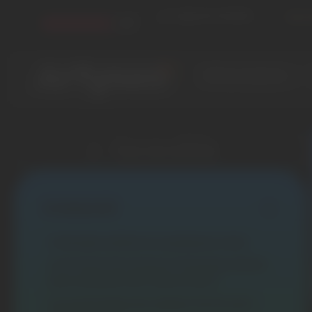
sur
402
avis vérifiés
Pour 
4.8
/5
Offres solaires
Tous nos articles
SOMMAIRE
L’énergie solaire en quelques mots
Comment fonctionne l’énergie solaire
pour produire de l’électricité ?
Les avantages du solaire (et ils sont