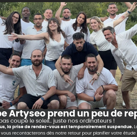
nuages noirs ne quittent pas le ciel pendant 24 heures,
même en Bretagne, ça n’arrive quasiment jamais !
Elle est renouvelable car sa source, le soleil, ne risque pa
n’émet pas de CO₂ et qu’elle n’entraîne aucune pollution
c’est un kWh qui ne vient pas du charbon, du gaz ou du 
pour un avenir plus vert et plus radieux.
pe Artyseo prend un peu de re
pas coupé le soleil.. juste nos ordinateurs !
clus, la prise de rendez-vous est temporairement suspendue.
L
us recontacterons dès notre retour pour planifier votre étude s