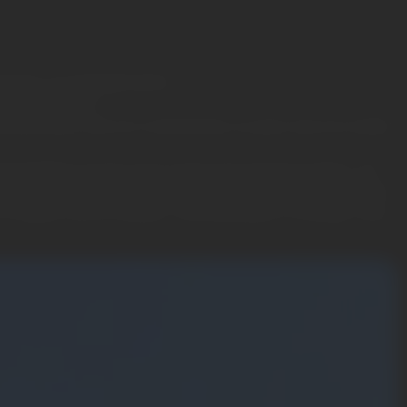
tionner vos équipements ;
ment opportun ;
isez plus que vous ne consommez, ou que vous ne voulez
matisée, et que vous n’avez rien de plus à faire. vos
dent exploitable, et votre installation décide en temps
é, ou repart vers le réseau. Vous, pendant ce temps, vous