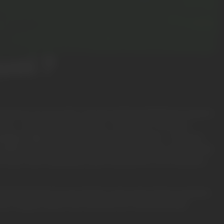
uoi ?
anneaux sur les toits, fermes photovoltaïques à perte
u jour… Mais concrètement, c’est quoi ? On vous
 gadget high-tech pour maison futuriste. C’est une
sable tant que notre bonne vieille étoile continue de
 et qui, bien exploitée, peut alimenter nos maisons,
fonctionnement et ses atouts, pour que chacun puisse
eur majeur dans nos vies (et sur nos factures).