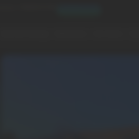
Blog
Espace client
les pros
02 41 05 10 88
Borne de recharge
Réalisations
Avis clients
À p