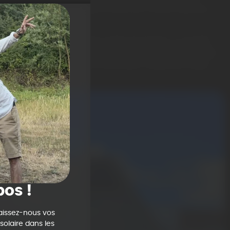
 forcément, ça complique un peu les choses. Mais ça,
s de disparaître de sitôt. Et elle est propre, vu qu’elle
 directe lors de sa production. Un kWh solaire produit,
nucléaire. L’énergie qui coche donc toutes les cases
pos !
aissez-nous vos
olaire dans les