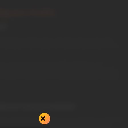
elques mots
il
 l’énergie du soleil, mais c’est peut-être un peu trop
r émises par notre étoile, qui voyagent pendant environ
gies comme les panneaux photovoltaïques, qui
 papier, mais derrière, il y a un savoir-faire technique
onvertir ces photons en courant électrique utilisable
le et renouvelable
lions d’années à se former et qu’on épuise en quelques
. Enfin presque pour être honnête, parce que si des