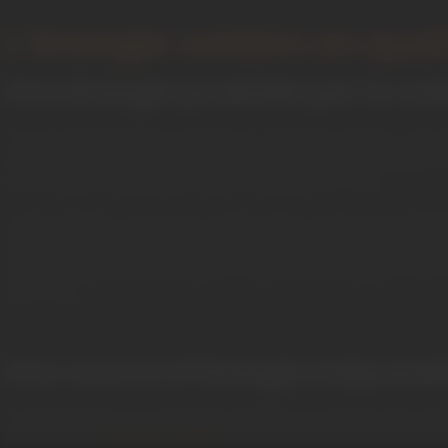
L’énergie solaire en qu
Une énergie produite par le sole
On pourrait presque s’arrêter là : l’énergie solaire, c’est
simple !. Plus précisément, c’est la lumière et la chaleu
huit minutes (seulement) pour atteindre la Terre.
Cette énergie, on peut la capter grâce à des technolo
transforment la lumière en électricité. C’est simple sur le
et des matériaux spécifiques capables de piéger et de c
chez vous.
Une source d’énergie inépuisab
Contrairement aux énergies fossiles qui mettent des mil
décennies, l’
énergie solaire
est disponible tous les jours