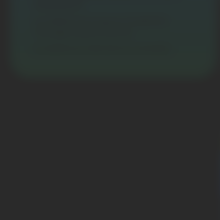
nombreux !)
Les différentes façons d’exploiter
l’énergie solaire chez soi
Le solaire en clair (et en un éclair)