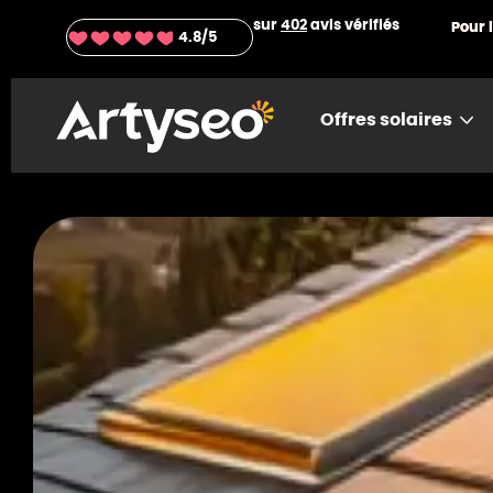
sur
402
avis vérifiés
Pour 
4.8
/5
Offres solaires