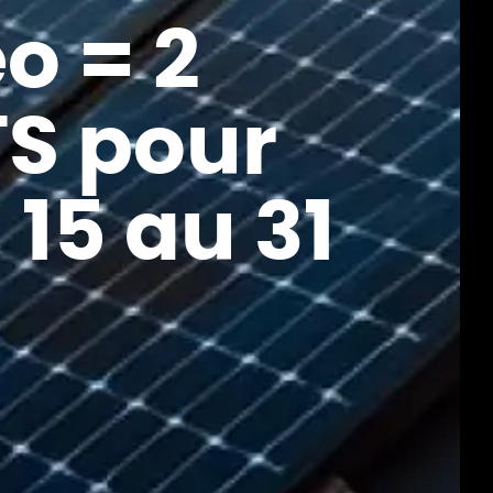
o = 2
S pour
 15 au 31