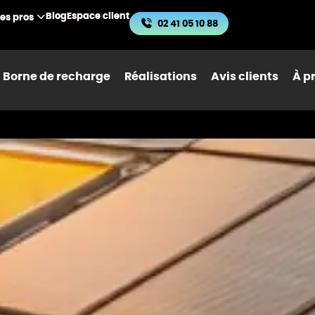
Blog
Espace client
les pros
02 41 05 10 88
Borne de recharge
Réalisations
Avis clients
À p