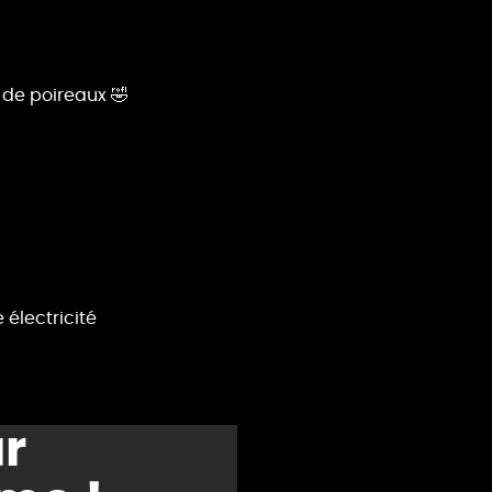
 de poireaux 🤣
 électricité
r