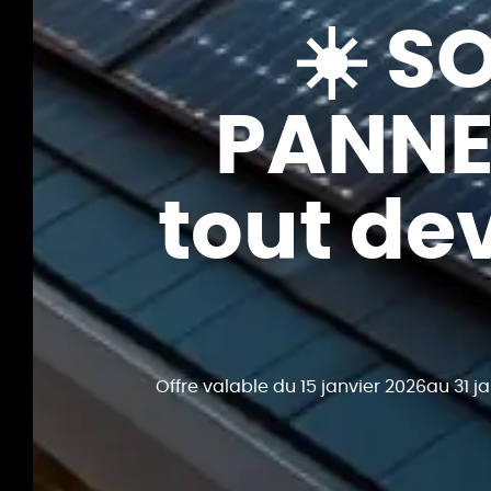
☀️ S
PANNE
tout dev
Offre valable du 15 janvier 2026
au 31 j