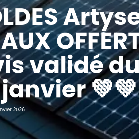
OLDES Artyse
AUX OFFERT
is validé du
janvier 💚💚
anvier 2026