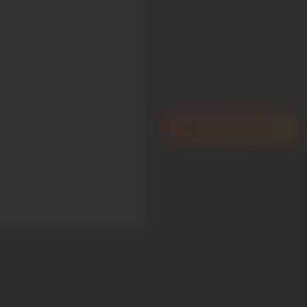
Panneaux solaires sur toit
Nombre de panneaux insta
Puissance installée :
6KW
Économies projetées :
115
Durée du retour sur inves
Autonomie et réduction de
176€ avant et 61€ avec l
Nous contacter