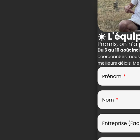
☀️ L'équi
Promis, on n’a 
Du 6 au 16 août in
coordonnées nous vo
meilleurs délais. M
Prénom
Nom
Entreprise (Facu