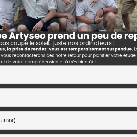
pe Artyseo prend un peu de re
pas coupé le soleil.. juste nos ordinateurs !
clus, la prise de rendez-vous est temporairement suspendue.
L
us recontacterons dès notre retour pour planifier votre étude s
erci de votre compréhension et à très bientôt !
ltatif)