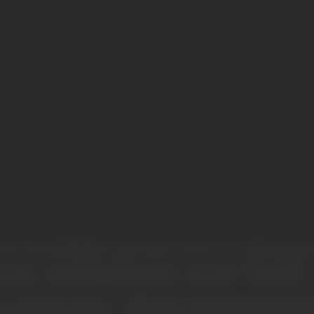
e installation réussie chez un client par
x solaires sur toit
uresse-Rochemen