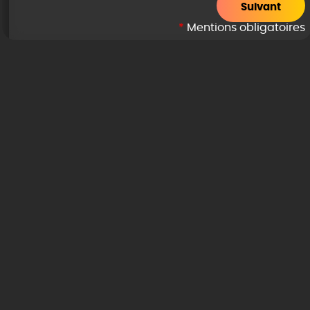
Suivant
*
Mentions obligatoires