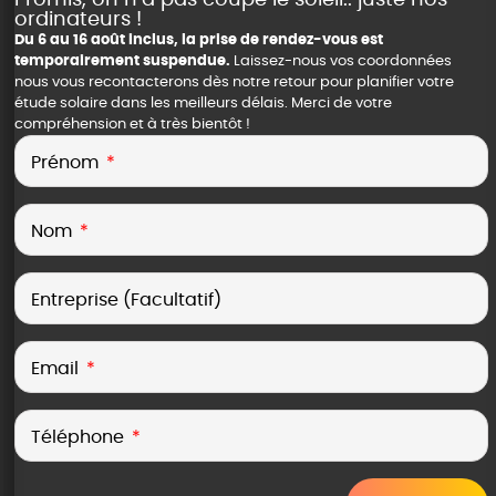
Promis, on n’a pas coupé le soleil.. juste nos
ordinateurs !
Du 6 au 16 août inclus, la prise de rendez-vous est
temporairement suspendue.
Laissez-nous vos coordonnées
nous vous recontacterons dès notre retour pour planifier votre
étude solaire dans les meilleurs délais. Merci de votre
compréhension et à très bientôt !
Prénom
Nom
Entreprise (Facultatif)
Email
Téléphone