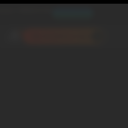
Blog
Espace client
les pros
02 41 05 10 88
Borne de recharge
Réalisations
Avis clients
À p