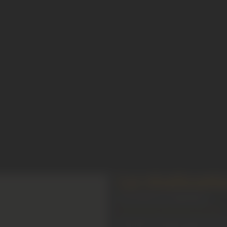
La réalisati
Prestations réalisées :
Panneaux solaires sur toit
Nombre de panneaux insta