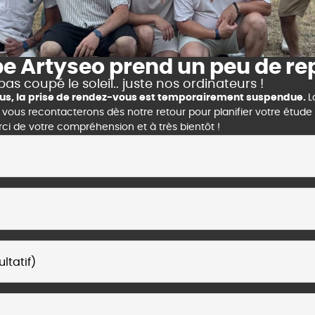
pe Artyseo prend un peu de re
pas coupé le soleil.. juste nos ordinateurs !
clus, la prise de rendez-vous est temporairement suspendue.
L
us recontacterons dès notre retour pour planifier votre étude s
erci de votre compréhension et à très bientôt !
ltatif)