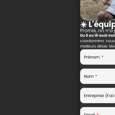
☀️ L'équi
Promis, on n’a 
Du 6 au 16 août in
coordonnées nous vo
meilleurs délais. M
Prénom
Nom
Entreprise (Facu
Email