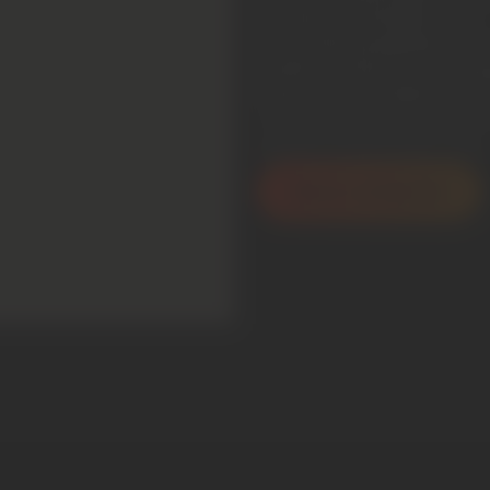
Puissance installée :
6KW 
Économies projetées :
130
Durée du retour sur inves
Autonomie et réduction de
213€/mois avant et 83€/m
batterie virtuel urban solar
Nous contacter