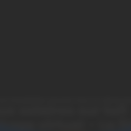
e installation réussie chez un client par
x solaires sur toit
kage virtuel – La f