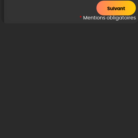
Suivant
*
Mentions obligatoires