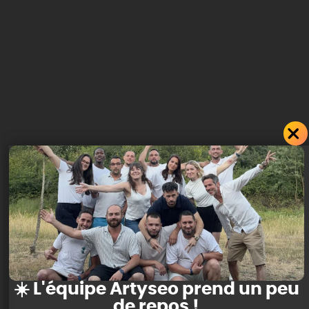
☀️ L'équipe Artyseo prend un peu
de repos !