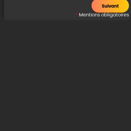
Suivant
*
Mentions obligatoires