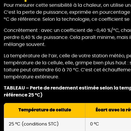
Pour mesurer cette sensibilité à la chaleur, on utilise u
C’est la perte de puissance, exprimée en pourcentage p
°C de référence. Selon la technologie, ce coefficient s
Concrètement : avec un coefficient de -0,40 %/°C, ch
perdre 0,40 % de puissance. Cela paraît minime, mais i
mélange souvent.
La température de l’air, celle de votre station météo, p
température de la cellule, elle, grimpe bien plus haut : 
toiture peut atteindre 60 à 70 °C. C’est cet échauffem
température extérieure.
TABLEAU – Perte de rendement estimée selon la tempé
référence 25 °C)
Température de cellule
Écart avec la r
25 °C (conditions STC)
0 °C