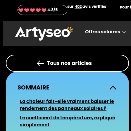
sur
402
avis vérifiés
Pour 
4.8
/5
Offres solaires
Tous nos articles
SOMMAIRE
La chaleur fait-elle vraiment baisser le
rendement des panneaux solaires ?
Le coefficient de température, expliqué
simplement