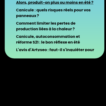
Alors, produit-on plus ou moins en été ?
Canicule : quels risques réels pour vos
panneaux ?
Comment limiter les pertes de
production liées à la chaleur ?
Canicule, autoconsommation et
réforme S21 : le bon réflexe en été
L'avis d'Artyseo : faut-il s'inquiéter pour
ses panneaux pendant la canicule ?
Questions fréquentes sur panneaux
solaires et chaleur 👇
Envie d'une installation optimisée pour
produire toute l'année, canicule
comprise ?
Artyseo vous accompagne partout
dans le Grand Ouest