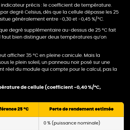
n indicateur précis : le coefficient de température.
ar degré Celsius, dès que la cellule dépasse les 25
e situe généralement entre -0,30 et -0,45 %/°C.
aque degré supplémentaire au-dessus de 25 °C fait
l faut bien distinguer deux températures qu’on
eut afficher 35 °C en pleine canicule. Mais la
sous le plein soleil, un panneau noir posé sur une
ent réel du module qui compte pour le calcul, pas la
rature de cellule (coefficient -0,40 %/°C,
éférence 25 °C
Perte de rendement estimée
0 % (puissance nominale)