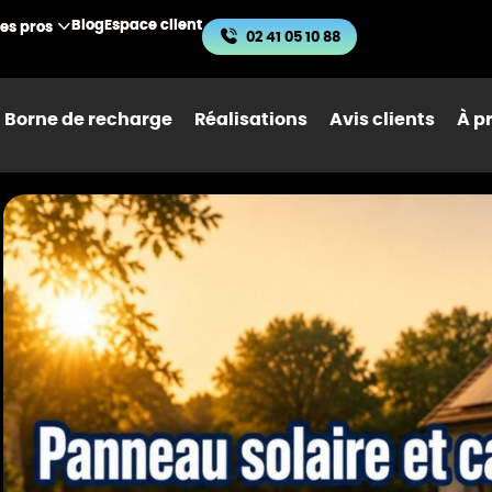
Blog
Espace client
les pros
02 41 05 10 88
Borne de recharge
Réalisations
Avis clients
À p